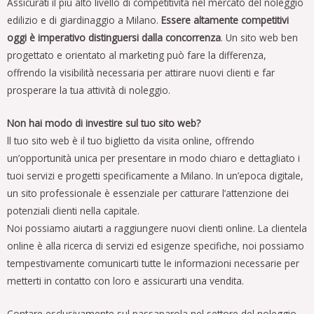
Assicurati il più alto livello di competitività nel mercato del noleggio
edilizio e di giardinaggio
a Milano
.
Essere altamente competitivi
oggi è imperativo distinguersi dalla concorrenza
. Un sito web ben
progettato e orientato al marketing può fare la differenza,
offrendo la visibilità necessaria per attirare nuovi clienti e far
prosperare la tua attività di noleggio.
Non hai modo di investire sul tuo sito web?
ll tuo sito web è il tuo biglietto da visita online, offrendo
un’opportunità unica per presentare in modo chiaro e dettagliato i
tuoi servizi e progetti specificamente
a Milano
. In un’epoca digitale,
un sito professionale è essenziale per catturare l’attenzione dei
potenziali clienti nella capitale.
Noi possiamo aiutarti a raggiungere nuovi clienti online. La clientela
online è alla ricerca di servizi ed esigenze specifiche, noi possiamo
tempestivamente comunicarti tutte le informazioni necessarie per
metterti in contatto con loro e assicurarti una vendita.
Contare esclusivamente sul passaparola nel settore del noleggio