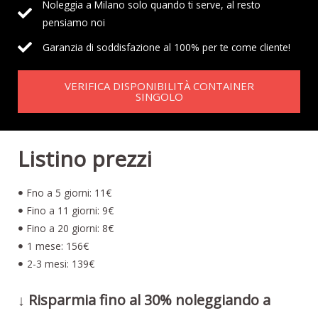
Noleggia a Milano solo quando ti serve, al resto
pensiamo noi
Garanzia di soddisfazione al 100% per te come cliente!
VERIFICA DISPONIBILITÀ CONTAINER
SINGOLO
Listino prezzi
Fno a 5 giorni: 11€
Fino a 11 giorni: 9€
Fino a 20 giorni: 8€
1 mese: 156€
2-3 mesi: 139€
↓ Risparmia fino al 30% noleggiando a