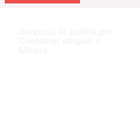
Garanzia di qualità per
Container singolo a
Milano
I nostri fornitori partner garantiscono
servizi di qualità. Essi sono selezionati
nel rispetto delle più recenti
normative sui sistemi di gestione per
la qualità ISO 9001:2015