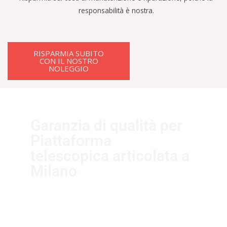
responsabilità è nostra.
RISPARMIA SUBITO
CON IL NOSTRO
NOLEGGIO
Garanzia di qualità per
Piattaforma
telescopica articolata a
Milano
I nostri fornitori partner garantiscono
servizi di qualità. Essi sono selezionati
nel rispetto delle più recenti