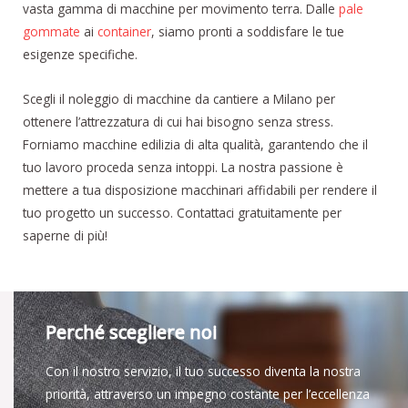
vasta gamma di macchine per movimento terra. Dalle
pale
gommate
ai
container
, siamo pronti a soddisfare le tue
esigenze specifiche.
Scegli il noleggio di macchine da cantiere a Milano per
ottenere l’attrezzatura di cui hai bisogno senza stress.
Forniamo macchine edilizia di alta qualità, garantendo che il
tuo lavoro proceda senza intoppi. La nostra passione è
mettere a tua disposizione macchinari affidabili per rendere il
tuo progetto un successo. Contattaci gratuitamente per
saperne di più!
Perché scegliere noi
Con il nostro servizio, il tuo successo diventa la nostra
priorità, attraverso un impegno costante per l’eccellenza