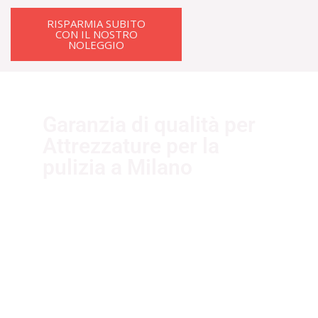
RISPARMIA SUBITO
CON IL NOSTRO
NOLEGGIO
Garanzia di qualità per
Attrezzature per la
pulizia a Milano
I nostri fornitori partner garantiscono
servizi di qualità. Essi sono selezionati
nel rispetto delle più recenti
normative sui sistemi di gestione per
la qualità ISO 9001:2015