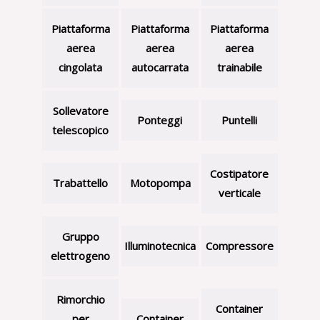
Piattaforma
Piattaforma
Piattaforma
aerea
aerea
aerea
cingolata
autocarrata
trainabile
Sollevatore
Ponteggi
Puntelli
telescopico
Costipatore
Trabattello
Motopompa
verticale
Gruppo
Illuminotecnica
Compressore
elettrogeno
Rimorchio
Container
per
Container